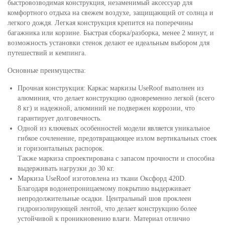
быстровозводимая конструкция, незаменимый аксессуар для
комфортного отдыха на свежем воздухе, защищающий от солнца и
легкого дождя. Легкая конструкция крепится на поперечины
багажника или корзине. Быстрая сборка/разборка, менее 2 минут, и
возможность установки стенок делают ее идеальным выбором для
путешествий и кемпинга.
Основные преимущества:
Прочная конструкция: Каркас маркизы UseRoof выполнен из
алюминия, что делает конструкцию одновременно легкой (всего
8 кг) и надежной, алюминий не подвержен коррозии, что
гарантирует долговечность.
Одной из ключевых особенностей модели является уникальное
гибкое сочленение, предотвращающее излом вертикальных стоек
и горизонтальных распорок.
Также маркиза спроектирована с запасом прочности и способна
выдерживать нагрузки до 30 кг.
Маркиза UseRoof изготовлена из ткани Оксфорд 420D.
Благодаря водонепроницаемому покрытию выдерживает
непродолжительные осадки. Центральный шов проклеен
гидроизолирующей лентой, что делает конструкцию более
устойчивой к проникновению влаги. Материал отлично